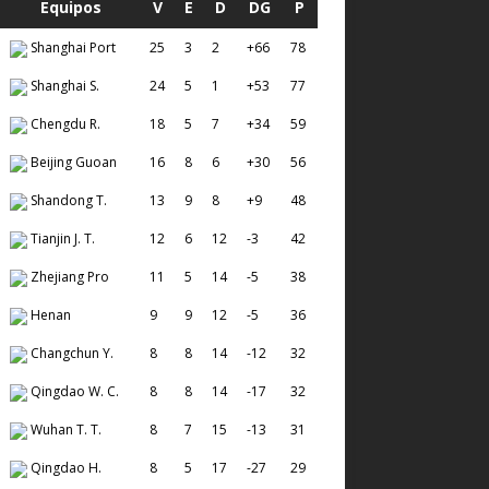
Equipos
V
E
D
DG
P
Shanghai Port
25
3
2
+66
78
Shanghai S.
24
5
1
+53
77
Chengdu R.
18
5
7
+34
59
Beijing Guoan
16
8
6
+30
56
Shandong T.
13
9
8
+9
48
Tianjin J. T.
12
6
12
-3
42
Zhejiang Pro
11
5
14
-5
38
Henan
9
9
12
-5
36
Changchun Y.
8
8
14
-12
32
Qingdao W. C.
8
8
14
-17
32
Wuhan T. T.
8
7
15
-13
31
Qingdao H.
8
5
17
-27
29