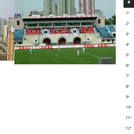
#
1º
2º
3º
4º
5º
6º
7º
8º
9º
10º
11º
12º