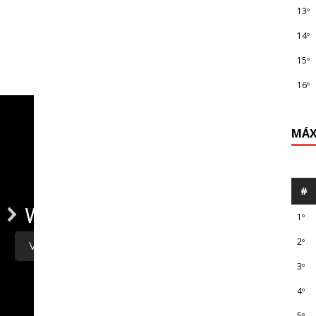
13º
14º
15º
16º
MÁX
#
1º
2º
3º
4º
5º