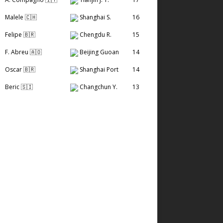
Malele 🇨🇭
Shanghai S.
16
Felipe 🇧🇷
Chengdu R.
15
F. Abreu 🇦🇴
Beijing Guoan
14
Oscar 🇧🇷
Shanghai Port
14
Beric 🇸🇮
Changchun Y.
13