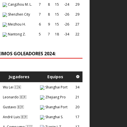
Cangzhou M. L.
7
8
15
-24
29
Shenzhen City
7
8
15
-26
29
Meizhou H.
6
9
15
-26
27
Nantong Z.
5
7
18
-34
22
IMOS GOLEADORES 2024:
Jugadores
Equipos
⚽
Wu Lei 🇨🇳
Shanghai Port
34
Leonardo 🇧🇷
Zhejiang Pro
21
Gustavo 🇧🇷
Shanghai Port
20
André Luis 🇧🇷
Shanghai S.
17
A. Compagno 🇮🇹
Tianjin J. T.
17