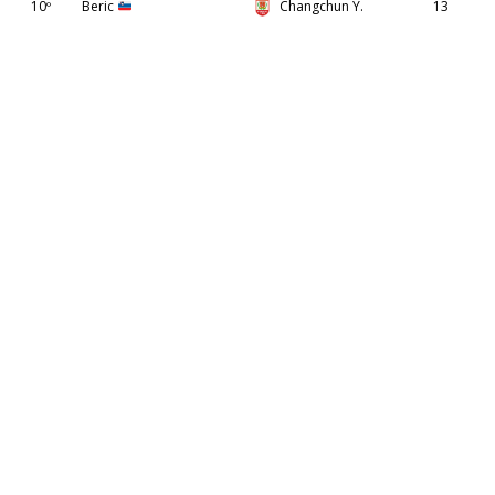
10º
Beric
Changchun Y.
13