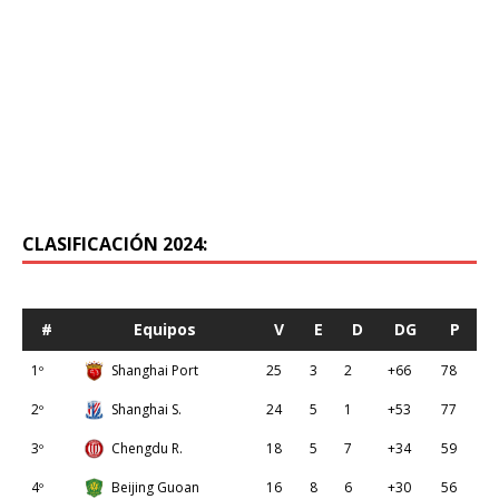
CLASIFICACIÓN 2024:
#
Equipos
V
E
D
DG
P
1º
Shanghai Port
25
3
2
+66
78
2º
Shanghai S.
24
5
1
+53
77
3º
Chengdu R.
18
5
7
+34
59
4º
Beijing Guoan
16
8
6
+30
56