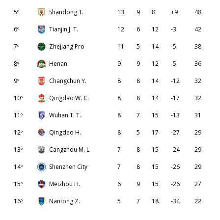
5º
Shandong T.
13
9
8
+9
48
6º
Tianjin J. T.
12
6
12
-3
42
7º
Zhejiang Pro
11
5
14
-5
38
8º
Henan
9
9
12
-5
36
9º
Changchun Y.
8
8
14
-12
32
10º
Qingdao W. C.
8
8
14
-17
32
11º
Wuhan T. T.
8
7
15
-13
31
12º
Qingdao H.
8
5
17
-27
29
13º
Cangzhou M. L.
7
8
15
-24
29
14º
Shenzhen City
7
8
15
-26
29
15º
Meizhou H.
6
9
15
-26
27
16º
Nantong Z.
5
7
18
-34
22