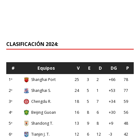
CLASIFICACIÓN 2024:
#
Equipos
V
E
D
DG
P
1º
Shanghai Port
25
3
2
+66
78
2º
Shanghai S.
24
5
1
+53
77
3º
Chengdu R.
18
5
7
+34
59
4º
Beijing Guoan
16
8
6
+30
56
5º
Shandong T.
13
9
8
+9
48
6º
Tianjin J. T.
12
6
12
-3
42