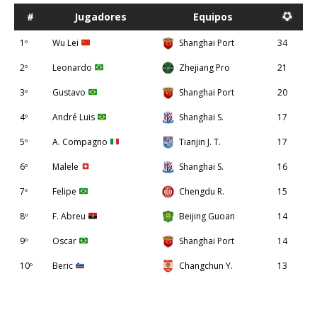
#
Jugadores
Equipos
1º
Wu Lei
Shanghai Port
34
2º
Leonardo
Zhejiang Pro
21
3º
Gustavo
Shanghai Port
20
4º
André Luis
Shanghai S.
17
5º
A. Compagno
Tianjin J. T.
17
6º
Malele
Shanghai S.
16
7º
Felipe
Chengdu R.
15
8º
F. Abreu
Beijing Guoan
14
9º
Oscar
Shanghai Port
14
10º
Beric
Changchun Y.
13