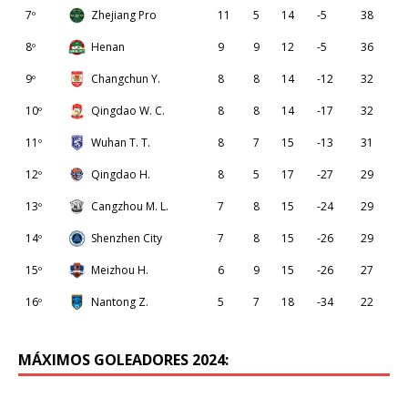
7º
Zhejiang Pro
11
5
14
-5
38
8º
Henan
9
9
12
-5
36
9º
Changchun Y.
8
8
14
-12
32
10º
Qingdao W. C.
8
8
14
-17
32
11º
Wuhan T. T.
8
7
15
-13
31
12º
Qingdao H.
8
5
17
-27
29
13º
Cangzhou M. L.
7
8
15
-24
29
14º
Shenzhen City
7
8
15
-26
29
15º
Meizhou H.
6
9
15
-26
27
16º
Nantong Z.
5
7
18
-34
22
MÁXIMOS GOLEADORES 2024: