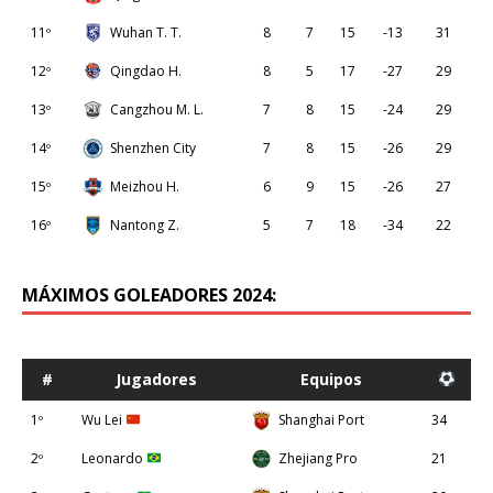
11º
Wuhan T. T.
8
7
15
-13
31
12º
Qingdao H.
8
5
17
-27
29
13º
Cangzhou M. L.
7
8
15
-24
29
14º
Shenzhen City
7
8
15
-26
29
15º
Meizhou H.
6
9
15
-26
27
16º
Nantong Z.
5
7
18
-34
22
MÁXIMOS GOLEADORES 2024:
#
Jugadores
Equipos
1º
Wu Lei
Shanghai Port
34
2º
Leonardo
Zhejiang Pro
21