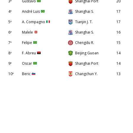
3º
Gustavo
Shanghai Port
20
4º
André Luis
Shanghai S.
17
5º
A. Compagno
Tianjin J. T.
17
6º
Malele
Shanghai S.
16
7º
Felipe
Chengdu R.
15
8º
F. Abreu
Beijing Guoan
14
9º
Oscar
Shanghai Port
14
10º
Beric
Changchun Y.
13