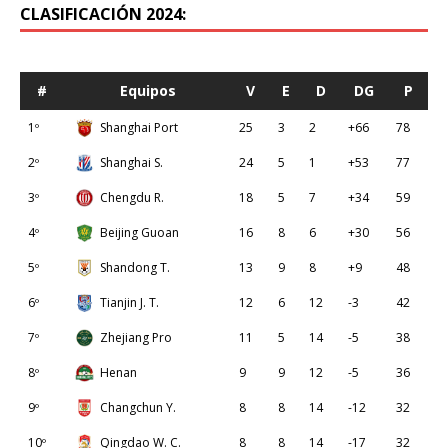
CLASIFICACIÓN 2024:
#
Equipos
V
E
D
DG
P
1º
Shanghai Port
25
3
2
+66
78
2º
Shanghai S.
24
5
1
+53
77
3º
Chengdu R.
18
5
7
+34
59
4º
Beijing Guoan
16
8
6
+30
56
5º
Shandong T.
13
9
8
+9
48
6º
Tianjin J. T.
12
6
12
-3
42
7º
Zhejiang Pro
11
5
14
-5
38
8º
Henan
9
9
12
-5
36
9º
Changchun Y.
8
8
14
-12
32
10º
Qingdao W. C.
8
8
14
-17
32