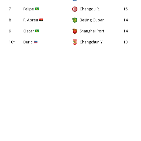
7º
Felipe
Chengdu R.
15
8º
F. Abreu
Beijing Guoan
14
9º
Oscar
Shanghai Port
14
10º
Beric
Changchun Y.
13