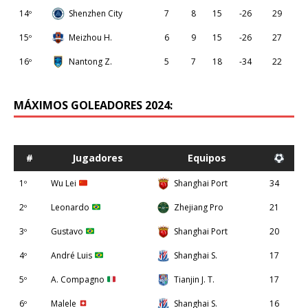
14º
Shenzhen City
7
8
15
-26
29
15º
Meizhou H.
6
9
15
-26
27
16º
Nantong Z.
5
7
18
-34
22
MÁXIMOS GOLEADORES 2024:
#
Jugadores
Equipos
1º
Wu Lei
Shanghai Port
34
2º
Leonardo
Zhejiang Pro
21
3º
Gustavo
Shanghai Port
20
4º
André Luis
Shanghai S.
17
5º
A. Compagno
Tianjin J. T.
17
6º
Malele
Shanghai S.
16