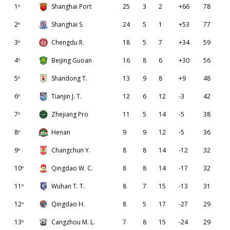
1º
Shanghai Port
25
3
2
+66
78
2º
Shanghai S.
24
5
1
+53
77
3º
Chengdu R.
18
5
7
+34
59
4º
Beijing Guoan
16
8
6
+30
56
5º
Shandong T.
13
9
8
+9
48
6º
Tianjin J. T.
12
6
12
-3
42
7º
Zhejiang Pro
11
5
14
-5
38
8º
Henan
9
9
12
-5
36
9º
Changchun Y.
8
8
14
-12
32
10º
Qingdao W. C.
8
8
14
-17
32
11º
Wuhan T. T.
8
7
15
-13
31
12º
Qingdao H.
8
5
17
-27
29
13º
Cangzhou M. L.
7
8
15
-24
29