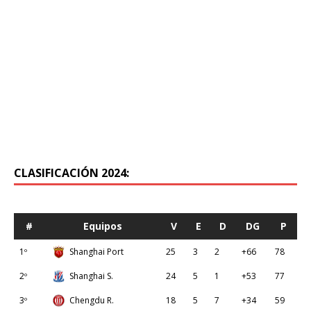
CLASIFICACIÓN 2024:
#
Equipos
V
E
D
DG
P
1º
Shanghai Port
25
3
2
+66
78
2º
Shanghai S.
24
5
1
+53
77
3º
Chengdu R.
18
5
7
+34
59