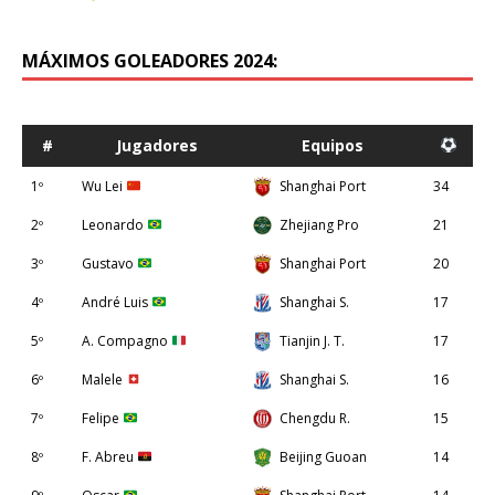
MÁXIMOS GOLEADORES 2024:
#
Jugadores
Equipos
1º
Wu Lei
Shanghai Port
34
2º
Leonardo
Zhejiang Pro
21
3º
Gustavo
Shanghai Port
20
4º
André Luis
Shanghai S.
17
5º
A. Compagno
Tianjin J. T.
17
6º
Malele
Shanghai S.
16
7º
Felipe
Chengdu R.
15
8º
F. Abreu
Beijing Guoan
14