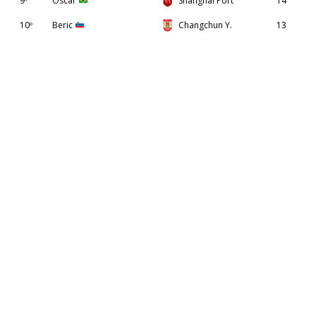
9º
Oscar
Shanghai Port
14
10º
Beric
Changchun Y.
13