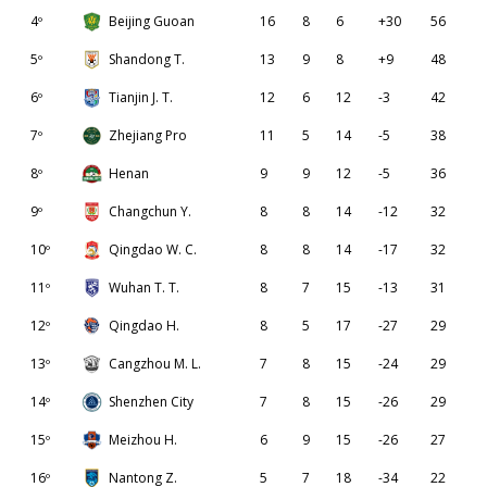
4º
Beijing Guoan
16
8
6
+30
56
5º
Shandong T.
13
9
8
+9
48
6º
Tianjin J. T.
12
6
12
-3
42
7º
Zhejiang Pro
11
5
14
-5
38
8º
Henan
9
9
12
-5
36
9º
Changchun Y.
8
8
14
-12
32
10º
Qingdao W. C.
8
8
14
-17
32
11º
Wuhan T. T.
8
7
15
-13
31
12º
Qingdao H.
8
5
17
-27
29
13º
Cangzhou M. L.
7
8
15
-24
29
14º
Shenzhen City
7
8
15
-26
29
15º
Meizhou H.
6
9
15
-26
27
16º
Nantong Z.
5
7
18
-34
22