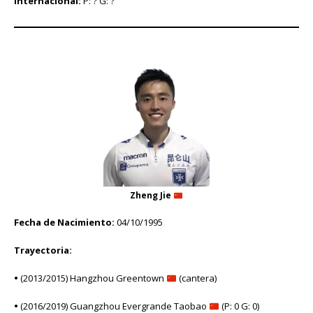
Internacional:
P: ? G: ?
Zheng Jie
Fecha de Nacimiento:
04/10/1995
Trayectoria:
•
(2013/2015) Hangzhou Greentown
(cantera)
•
(2016/2019) Guangzhou Evergrande Taobao
(P: 0 G: 0)