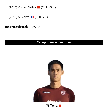
→
(2016) Yunan Feihu
(P: 14 G: 1)
→
(2018) Auxerre
(P: 0 G: 0)
Internacional:
P: ? G: ?
Categorías inferiores
Yi Teng