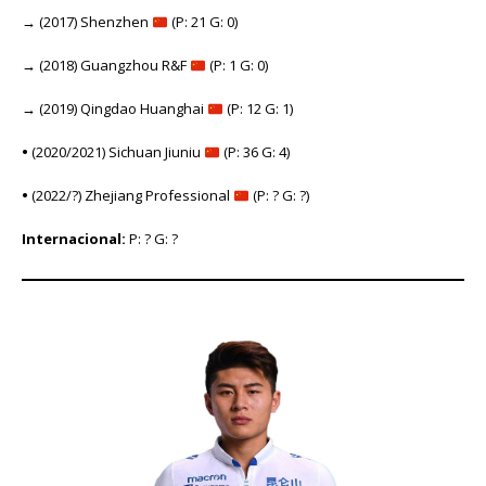
→
(2017) Shenzhen
(P: 21 G: 0)
→
(2018) Guangzhou R&F
(P: 1 G: 0)
→
(2019) Qingdao Huanghai
(P: 12 G: 1)
•
(2020/2021) Sichuan Jiuniu
(P: 36 G: 4)
•
(2022/?) Zhejiang Professional
(P: ? G: ?)
Internacional:
P: ? G: ?