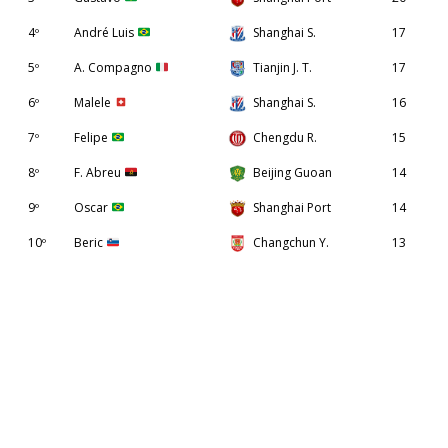
4º
André Luis
Shanghai S.
17
5º
A. Compagno
Tianjin J. T.
17
6º
Malele
Shanghai S.
16
7º
Felipe
Chengdu R.
15
8º
F. Abreu
Beijing Guoan
14
9º
Oscar
Shanghai Port
14
10º
Beric
Changchun Y.
13