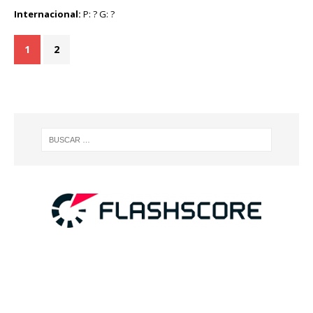
Internacional:
P: ? G: ?
1
2