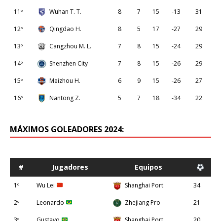
11º
Wuhan T. T.
8
7
15
-13
31
12º
Qingdao H.
8
5
17
-27
29
13º
Cangzhou M. L.
7
8
15
-24
29
14º
Shenzhen City
7
8
15
-26
29
15º
Meizhou H.
6
9
15
-26
27
16º
Nantong Z.
5
7
18
-34
22
MÁXIMOS GOLEADORES 2024:
#
Jugadores
Equipos
1º
Wu Lei
Shanghai Port
34
2º
Leonardo
Zhejiang Pro
21
3º
Gustavo
Shanghai Port
20