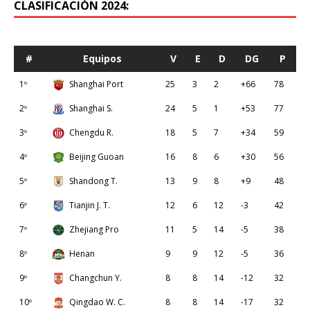
CLASIFICACIÓN 2024:
#
Equipos
V
E
D
DG
P
1º
Shanghai Port
25
3
2
+66
78
2º
Shanghai S.
24
5
1
+53
77
3º
Chengdu R.
18
5
7
+34
59
4º
Beijing Guoan
16
8
6
+30
56
5º
Shandong T.
13
9
8
+9
48
6º
Tianjin J. T.
12
6
12
-3
42
7º
Zhejiang Pro
11
5
14
-5
38
8º
Henan
9
9
12
-5
36
9º
Changchun Y.
8
8
14
-12
32
10º
Qingdao W. C.
8
8
14
-17
32